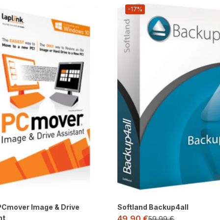
-17%
 PCmover Image & Drive
Softland Backup4all
nt
49,90
€
59,99
€