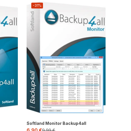
-31%
Softland Monitor Backup4all
6,90
€
9,99
€