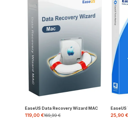
EaseUS Data Recovery Wizard MAC
EaseUS 
119,00
€
25,90
169,99
€