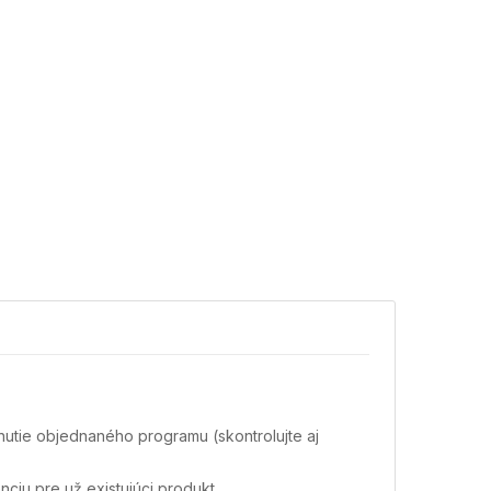
nutie objednaného programu (skontrolujte aj
ciu pre už existujúci produkt.