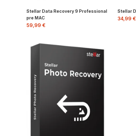
Stellar Data Recovery 9 Professional
Stellar 
pre MAC
34,99
€
59,99
€