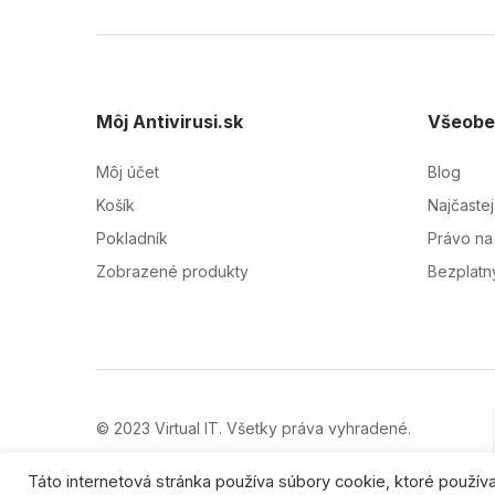
Môj Antivirusi.sk
Všeobe
Môj účet
Blog
Košík
Najčaste
Pokladník
Právo na
Zobrazené produkty
Bezplatný
© 2023 Virtual IT. Všetky práva vyhradené.
Ochranné značky sú majetkom ich vlastníkov.
Táto internetová stránka používa súbory cookie, ktoré použí