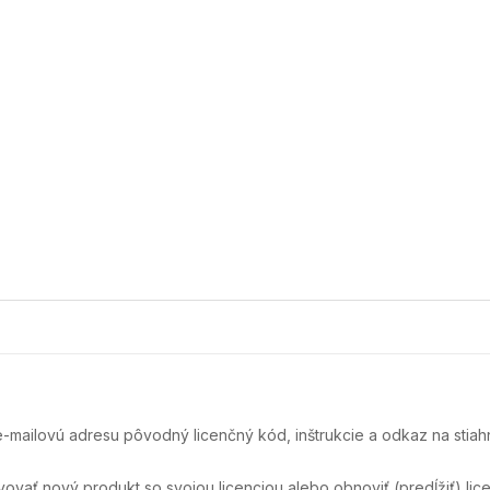
e-mailovú adresu pôvodný licenčný kód, inštrukcie a odkaz na stiah
ať nový produkt so svojou licenciou alebo obnoviť (predĺžiť) licen