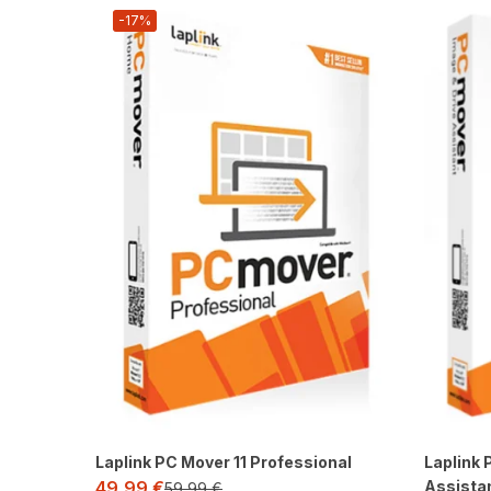
-17%
Laplink PC Mover 11 Professional
Laplink
Assista
49,99
€
59,99
€