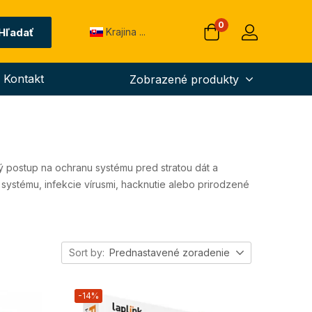
0
Hľadať
Krajina ...
Kontakt
Zobrazené produkty
ý postup na ochranu systému pred stratou dát a
stému, infekcie vírusmi, hacknutie alebo prirodzené
Sort by:
Prednastavené zoradenie
-14%