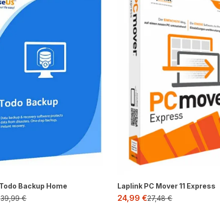
Todo Backup Home
Laplink PC Mover 11 Express
€
24,99
€
39,99
€
27,48
€