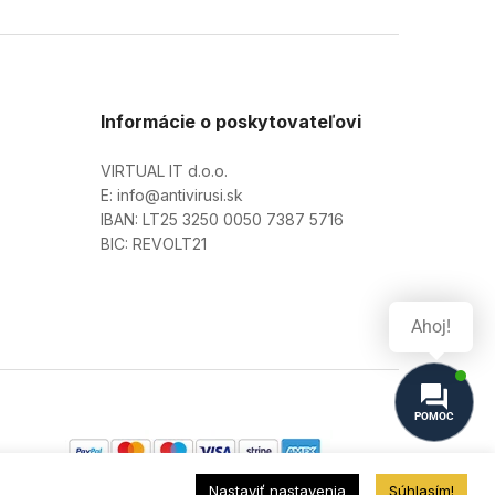
Informácie o poskytovateľovi
VIRTUAL IT d.o.o.
E: info@antivirusi.sk
IBAN: LT25 3250 0050 7387 5716
BIC: REVOLT21
Ahoj!
POMOC
Nastaviť nastavenia
Súhlasím!