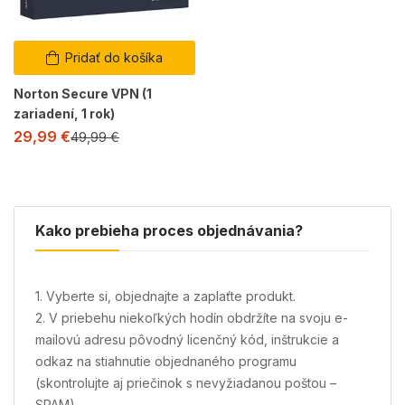
Pridať do košíka
Norton Secure VPN (1
zariadení, 1 rok)
29,99
€
49,99
€
Kako prebieha proces objednávania?
1. Vyberte si, objednajte a zaplaťte produkt.
2. V priebehu niekoľkých hodín obdržíte na svoju e-
mailovú adresu pôvodný licenčný kód, inštrukcie a
odkaz na stiahnutie objednaného programu
(skontrolujte aj priečinok s nevyžiadanou poštou –
SPAM).