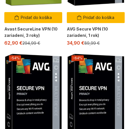
Pridať do košíka
Pridať do košíka
Avast SecureLine VPN (10
AVG Secure VPN (10
zariadení, 3 roky)
zariadení, 1 rok)
62,90
€
34,90
€
294,99
€
89,99
€
-54%
-64%