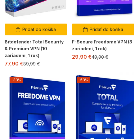
Pridať do košíka
Pridať do košíka
Bitdefender Total Security
F-Secure Freedome VPN (3
& Premium VPN (10
zariadení, 1 rok)
zariadení, 1 rok)
29,90
€
49,90
€
77,90
€
89,99
€
-33%
-53%