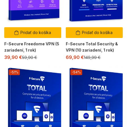
Pridať do košíka
Pridať do košíka
F-Secure Freedome VPN (5
F-Secure Total Security &
zariadení, 1 rok)
VPN (10 zariadení, 1 rok)
39,90
€
69,90
€
59,90
€
149,99
€
-51%
-54%