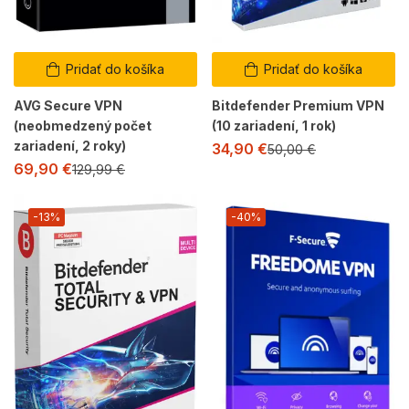
Pridať do košíka
Pridať do košíka
AVG Secure VPN
Bitdefender Premium VPN
(neobmedzený počet
(10 zariadení, 1 rok)
zariadení, 2 roky)
34,90
€
50,00
€
69,90
€
129,99
€
-13%
-40%