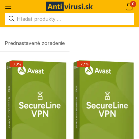
0
Prednastavené zoradenie
-70%
-77%