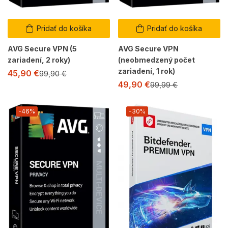
Pridať do košíka
Pridať do košíka
AVG Secure VPN (5
AVG Secure VPN
zariadení, 2 roky)
(neobmedzený počet
zariadení, 1 rok)
45,90
€
99,90
€
49,90
€
99,99
€
-46%
-30%