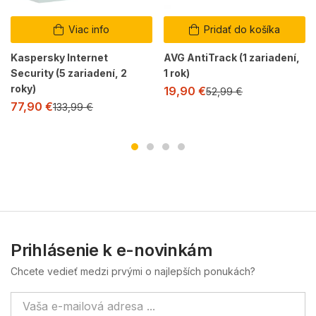
Viac info
Pridať do košíka
Kaspersky Internet
AVG AntiTrack (1 zariadení,
Security (5 zariadení, 2
1 rok)
roky)
19,90
€
52,99
€
77,90
€
133,99
€
Prihlásenie k e-novinkám
Chcete vedieť medzi prvými o najlepších ponukách?