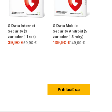
G Data Internet
G Data Mobile
G Data 
Security (3
Security Android (5
Security
zariadení, 1 rok)
zariadení, 3 roky)
1 rok)
39,90
€
139,90
€
29,90
59,90
€
149,99
€
Prihlásiť sa