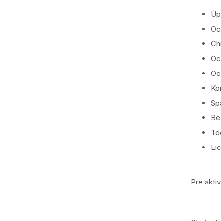
Úp
Oc
Chr
Oc
Oc
Kon
Spa
Be
Te
Lic
Pre akti