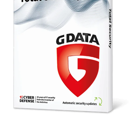
emium
Panda Dome
Norton 36
1
Essential (1
Deluxe (3
1 rok)
zariadení, 1 rok)
zariadení, 
14,90
€
29,90
€
34,99
€
99,99
€