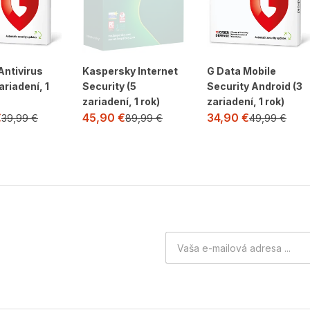
Antivirus
Kaspersky Internet
G Data Mobile
ariadení, 1
Security (5
Security Android (3
zariadení, 1 rok)
zariadení, 1 rok)
€
45,90
€
34,90
€
39,99
€
89,99
€
49,99
€