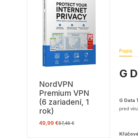
Popis
G D
NordVPN
Premium VPN
G Data 
(6 zariadení, 1
pred víru
rok)
49,99
€
87,48
€
Kľúčové