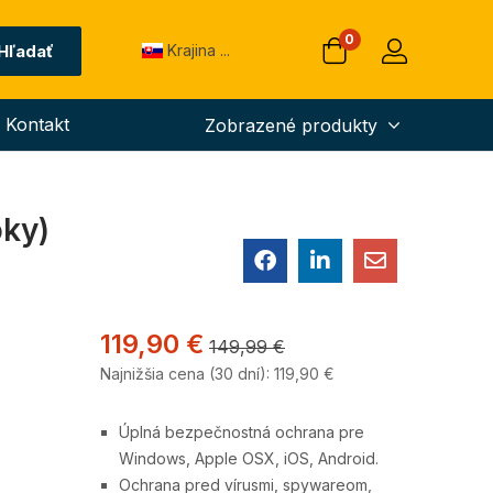
0
Hľadať
Krajina ...
Kontakt
Zobrazené produkty
oky)
AVG Interne
zariadení, 1
119,90
€
149,99
€
Najnižšia cena (30 dní):
119,90
€
21,90
€
69,99
€
Úplná bezpečnostná ochrana pre
Windows, Apple OSX, iOS, Android.
Ochrana pred vírusmi, spywareom,