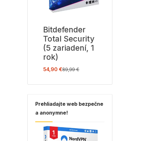
60
Bitdefender
Avast Pr
Total Security
Security (
 1 rok)
(5 zariadení, 1
zariadení, 
rok)
19,99
€
€
72,99
€
54,90
€
89,99
€
Prehliadajte web bezpečne
a anonymne!