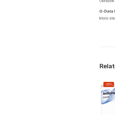
Obrázok 
G-Data 
ktorú st
Relat
-25%