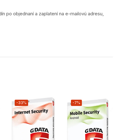
dín po objednaní a zaplatení na e-mailovú adresu,
-33%
-7%
-40%