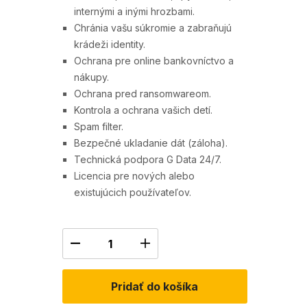
internými a inými hrozbami.
Chránia vašu súkromie a zabraňujú
krádeži identity.
0
Kaspersky
Ochrana pre online bankovníctvo a
nákupy.
Standard (3
Ochrana pred ransomwareom.
1 rok)
zariadení, 1 rok)
Kontrola a ochrana vašich detí.
Spam filter.
24,90
€
56,99
€
Bezpečné ukladanie dát (záloha).
Technická podpora G Data 24/7.
Licencia pre nových alebo
existujúcich používateľov.
Pridať do košíka