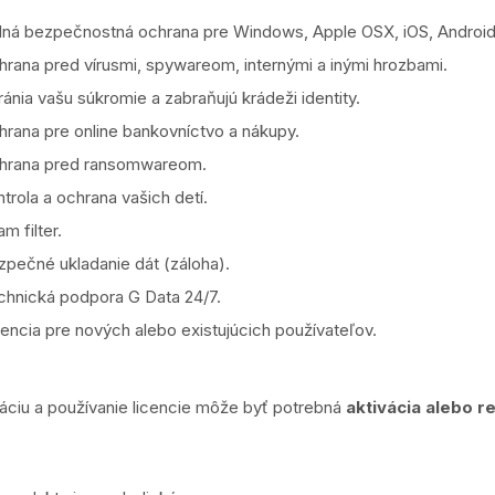
lná bezpečnostná ochrana pre Windows, Apple OSX, iOS, Android
hrana pred vírusmi, spywareom, internými a inými hrozbami.
ánia vašu súkromie a zabraňujú krádeži identity.
hrana pre online bankovníctvo a nákupy.
hrana pred ransomwareom.
trola a ochrana vašich detí.
m filter.
zpečné ukladanie dát (záloha).
chnická podpora G Data 24/7.
encia pre nových alebo existujúcich používateľov.
váciu a používanie licencie môže byť potrebná
aktivácia alebo r