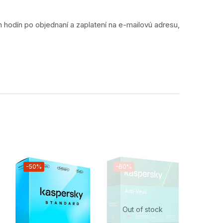
h hodín po objednaní a zaplatení na e-mailovú adresu,
-50%
-60%
-50%
Out of stock
Out