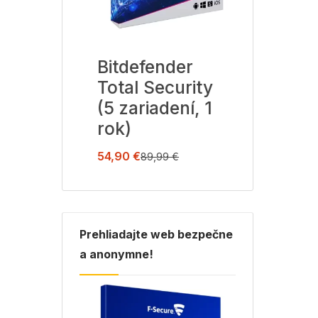
Bitdefender
Avast Premiu
Total Security
Security (1
ok)
(5 zariadení, 1
zariadení, 1 ro
rok)
19,99
€
72,99
€
54,90
€
89,99
€
Prehliadajte web bezpečne
a anonymne!