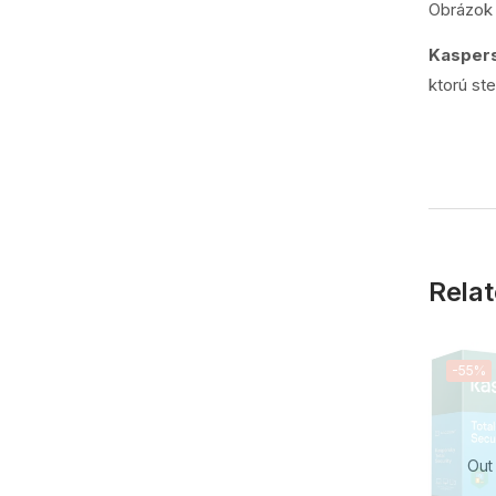
Obrázok 
Kaspers
ktorú st
Relat
-55%
Out