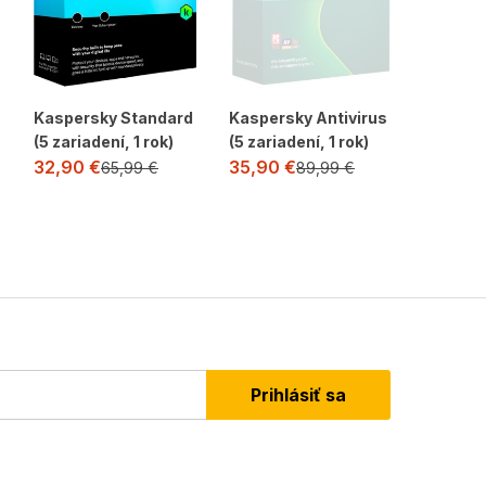
Kaspersky Standard
Kaspersky Antivirus
Kaspers
(5 zariadení, 1 rok)
(5 zariadení, 1 rok)
Security
1 rok)
32,90
€
35,90
€
65,99
€
89,99
€
26,90
Prihlásiť sa