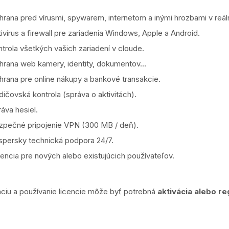
hrana pred vírusmi, spywarem, internetom a inými hrozbami v reá
ivírus a firewall pre zariadenia Windows, Apple a Android.
trola všetkých vašich zariadení v cloude.
hrana web kamery, identity, dokumentov…
hrana pre online nákupy a bankové transakcie.
ičovská kontrola (správa o aktivitách).
áva hesiel.
zpečné pripojenie VPN (300 MB / deň).
spersky technická podpora 24/7.
encia pre nových alebo existujúcich používateľov.
áciu a používanie licencie môže byť potrebná
aktivácia alebo re