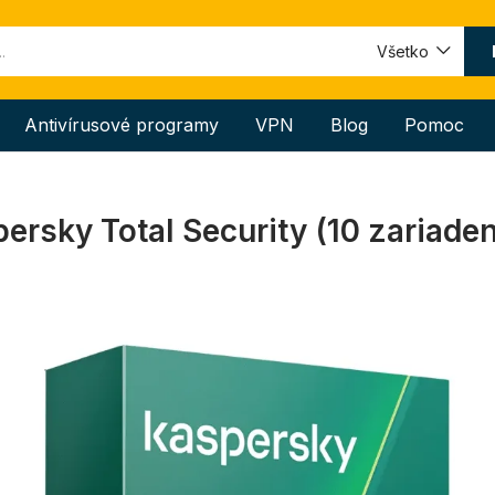
Všetko
Antivírusové programy
VPN
Blog
Pomoc
ersky Total Security (10 zariadení