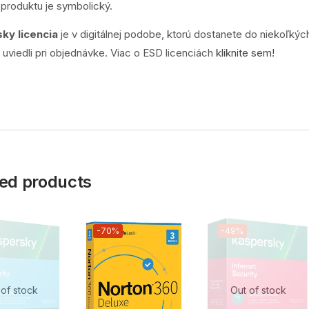
produktu je symbolický.
ky licencia
je v digitálnej podobe, ktorú dostanete do niekoľkýc
e uviedli pri objednávke. Viac o ESD licenciách
kliknite sem!
ed products
-70%
-49%
 of stock
Out of stock