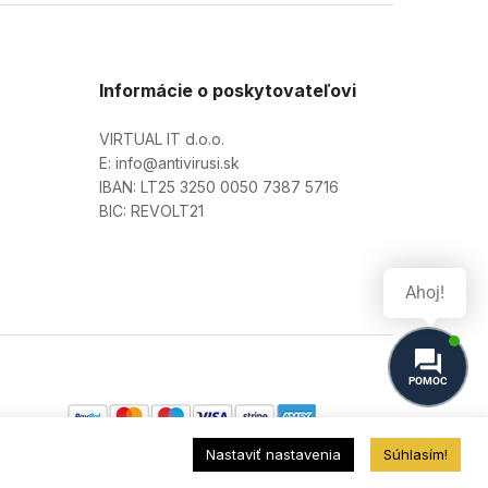
Informácie o poskytovateľovi
VIRTUAL IT d.o.o.
E: info@antivirusi.sk
IBAN: LT25 3250 0050 7387 5716
BIC: REVOLT21
Ahoj!
POMOC
Nastaviť nastavenia
Súhlasím!