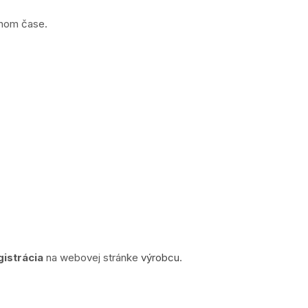
lnom čase.
gistrácia
na webovej stránke
výrobcu
.