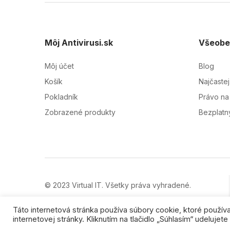
Môj Antivirusi.sk
Všeobe
Môj účet
Blog
Košík
Najčaste
Pokladník
Právo na
Zobrazené produkty
Bezplatný
© 2023 Virtual IT. Všetky práva vyhradené.
Ochranné značky sú majetkom ich vlastníkov.
Táto internetová stránka používa súbory cookie, ktoré použí
internetovej stránky. Kliknutím na tlačidlo „Súhlasím“ udelujet