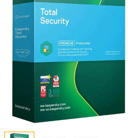
m
Panda Dome
Norton 360
Essential (1
Deluxe (3
k)
zariadení, 1 rok)
zariadení, 1 ro
14,90
€
29,90
€
34,99
€
99,99
€