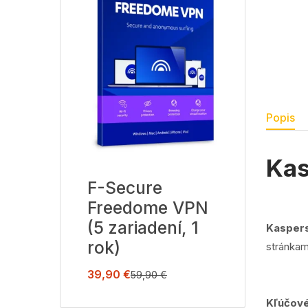
Popis
Kas
F-Secure
Freedome VPN
(5 zariadení, 1
Kaspers
rok)
stránkam
39,90
€
59,90
€
Kľúčové