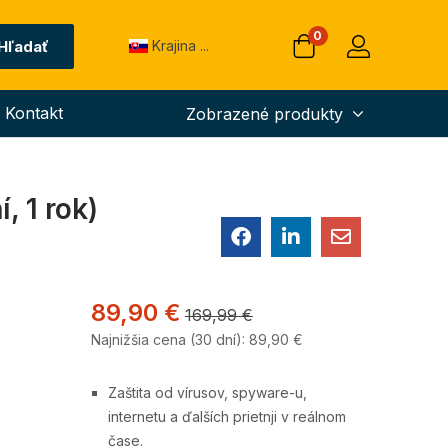
0
Hľadať
Krajina ...
Kontakt
Zobrazené produkty
, 1 rok)
89,90
€
169,99
€
Najnižšia cena (30 dní):
89,90
€
Zaštita od vírusov, spyware-u,
internetu a ďalších prietnji v reálnom
čase.