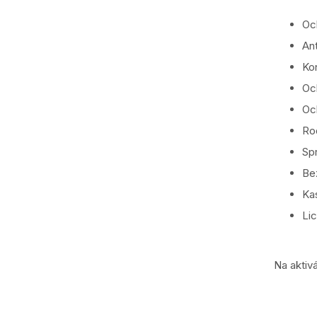
Oc
Ant
Kon
Oc
Oc
Rod
Spr
Be
Ka
Lic
Na aktiv