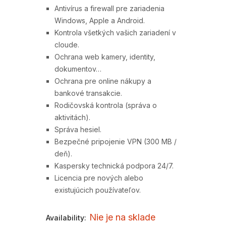
Antivírus a firewall pre zariadenia
Windows, Apple a Android.
Kontrola všetkých vašich zariadení v
Kaspersky
AVG Internet
cloude.
Ochrana web kamery, identity,
Standard (3
Security (1
dokumentov…
k)
zariadení, 1 rok)
zariadení, 1 rok
Ochrana pre online nákupy a
bankové transakcie.
24,90
€
21,90
€
56,99
€
69,99
€
Rodičovská kontrola (správa o
aktivitách).
Správa hesiel.
Bezpečné pripojenie VPN (300 MB /
deň).
Kaspersky technická podpora 24/7.
Licencia pre nových alebo
existujúcich používateľov.
Nie je na sklade
Availability: