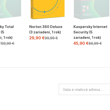
ky Total
Norton 360 Deluxe
Kaspersky Internet
 (5
(3 zariadení, 1 rok)
Security (5
, 1 rok)
zariadení, 1 rok)
29,90
€
99,99
€
€
45,90
€
133,99
€
89,99
€